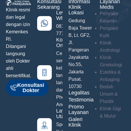
Konsultasi
Informasi
Layanan
Sekarang
Klinik
Medis
Klinik resmi
Lewat
Lokasi
Penyakit
dan legal
WhatsApp
Gedung
Kelamin
dengan izin
0811-742-
Baja Tower
Penyakit
Kemenkes
777
B, Lt. GF2,
Kulit
RI.
Konsultasi
Jl.
Klinik
Online
Ditangani
Pangeran
Andrologi
Ceritakan
langsung
Jayakarta
Klinik
semua
oleh Dokter
No.55,
Ginekologi
keluhanmu
ahli
Jakarta
Estetika &
tanpa malu
bersertifikat.
Pusat.
Antiaging
langsung
Konsultasi
10730
Bedah
Dokter
dari Hand
Legalitas
Umum &
Phone
Testimonials
Plastik
Anda
Promo
Klinik Gigi
Layanan
Layanan
Utama
& Mulut
Galeri
Spesialis
Klinik