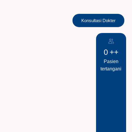
Konsultasi Dokter
0
++
Pasien
tertangani