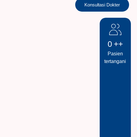
Konsultasi Dokter
0
++
Pasien
tertangani