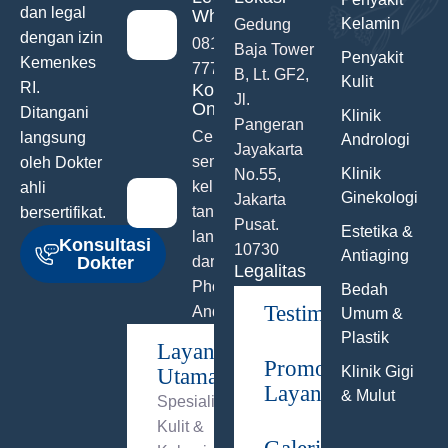
dan legal
WhatsApp
Kelamin
Gedung
dengan izin
0811-742-
Baja Tower
Penyakit
Kemenkes
777
B, Lt. GF2,
Kulit
RI.
Konsultasi
Jl.
Online
Ditangani
Klinik
Pangeran
Ceritakan
langsung
Andrologi
Jayakarta
semua
oleh Dokter
Klinik
No.55,
keluhanmu
ahli
Ginekologi
Jakarta
tanpa malu
bersertifikat.
Pusat.
Estetika &
langsung
Konsultasi
10730
Antiaging
Dokter
dari Hand
Legalitas
Phone
Bedah
Testimonials
Anda
Umum &
Plastik
Layanan
Promo
Klinik Gigi
Utama
Layanan
& Mulut
Spesialis
Kulit &