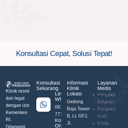
Konsultasi Cepat, Solusi Tepat!
Konsultasi
Informasi
Layanan
Sekarang
Klinik
Medis
Klinik resmi
Lewat
Lokasi
Penyakit
dan legal
WhatsApp
Gedung
Kelamin
dengan izin
0811-742-
Baja Tower
Penyakit
Kemenkes
777
B, Lt. GF2,
Kulit
RI.
Konsultasi
Jl.
Klinik
Online
Ditangani