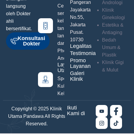
Pangeran
Andrologi
Ceritakan
langsung
Jayakarta
Klinik
semua
oleh Dokter
No.55,
Ginekologi
keluhanmu
ahli
Jakarta
Estetika &
tanpa malu
bersertifikat.
Pusat.
Antiaging
langsung
Konsultasi
10730
Bedah
Dokter
dari Hand
Legalitas
Umum &
Phone
Testimonials
Plastik
Anda
Promo
Klinik Gigi
Layanan
Layanan
Utama
& Mulut
Galeri
Spesialis
Klinik
Kulit &
Kelamin
Ikuti
Copyright © 2025 Klinik
Kami di
Utama Pandawa All Rights
Reserved.