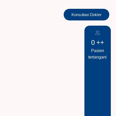
Konsultasi Dokter
0
++
Pasien
tertangani