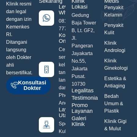
Sekarang
Klinik
Medis
Klinik resmi
Lewat
Lokasi
Penyakit
dan legal
WhatsApp
Kelamin
Gedung
dengan izin
0811-742-
Baja Tower
Penyakit
Kemenkes
777
B, Lt. GF2,
Kulit
RI.
Konsultasi
Jl.
Online
Ditangani
Klinik
Pangeran
Ceritakan
langsung
Andrologi
Jayakarta
semua
oleh Dokter
Klinik
No.55,
keluhanmu
ahli
Ginekologi
Jakarta
tanpa malu
bersertifikat.
Pusat.
Estetika &
langsung
Konsultasi
10730
Antiaging
Dokter
dari Hand
Legalitas
Phone
Bedah
Testimonials
Anda
Umum &
Promo
Layanan
Layanan
Plastik
Utama
Galeri
Klinik Gigi
Spesialis
Klinik
& Mulut
Kulit &