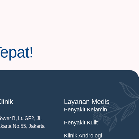
Tepat!
linik
Layanan Medis
Penyakit Kelamin
wer B, Lt. GF2, Jl.
Penyakit Kulit
karta No.55, Jakarta
Klinik Andrologi