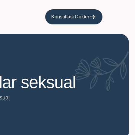
Konsultasi Dokter
lar seksual
sual