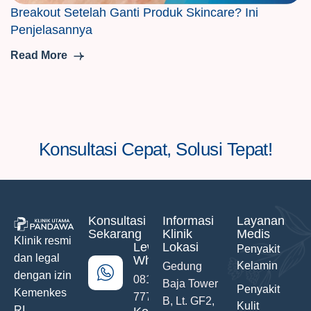
Breakout Setelah Ganti Produk Skincare? Ini
Penjelasannya
Read More
Konsultasi Cepat, Solusi Tepat!
Konsultasi
Informasi
Layanan
Sekarang
Klinik
Medis
Klinik resmi
Lewat
Lokasi
Penyakit
dan legal
WhatsApp
Kelamin
Gedung
dengan izin
0811-742-
Baja Tower
Penyakit
Kemenkes
777
B, Lt. GF2,
Kulit
RI.