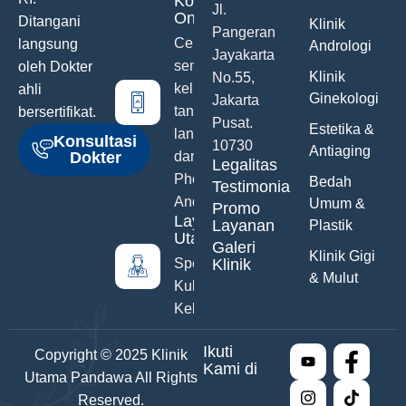
Konsultasi
Jl.
Online
Ditangani
Klinik
Pangeran
Ceritakan
langsung
Andrologi
Jayakarta
semua
oleh Dokter
Klinik
No.55,
keluhanmu
ahli
Ginekologi
Jakarta
tanpa malu
bersertifikat.
Pusat.
Estetika &
langsung
Konsultasi
10730
Antiaging
Dokter
dari Hand
Legalitas
Phone
Bedah
Testimonials
Anda
Umum &
Promo
Layanan
Layanan
Plastik
Utama
Galeri
Klinik Gigi
Spesialis
Klinik
& Mulut
Kulit &
Kelamin
Ikuti
Copyright © 2025 Klinik
Kami di
Utama Pandawa All Rights
Reserved.