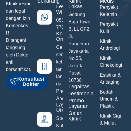
Sekarang
Klinik
Medis
Klinik resmi
Lewat
Lokasi
Penyakit
dan legal
WhatsApp
Kelamin
Gedung
dengan izin
0811-742-
Baja Tower
Penyakit
Kemenkes
777
B, Lt. GF2,
Kulit
RI.
Konsultasi
Jl.
Online
Ditangani
Klinik
Pangeran
Ceritakan
langsung
Andrologi
Jayakarta
semua
oleh Dokter
Klinik
No.55,
keluhanmu
ahli
Ginekologi
Jakarta
tanpa malu
bersertifikat.
Pusat.
Estetika &
langsung
Konsultasi
10730
Antiaging
Dokter
dari Hand
Legalitas
Phone
Bedah
Testimonials
Anda
Umum &
Promo
Layanan
Layanan
Plastik
Utama
Galeri
Klinik Gigi
Spesialis
Klinik
& Mulut
Kulit &