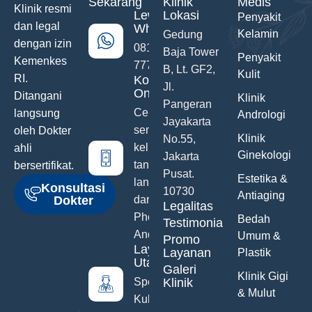
Sekarang
Klinik
Medis
Klinik resmi
Lewat
Lokasi
Penyakit
dan legal
WhatsApp
Kelamin
Gedung
dengan izin
0811-742-
Baja Tower
Penyakit
Kemenkes
777
B, Lt. GF2,
Kulit
RI.
Konsultasi
Jl.
Online
Ditangani
Klinik
Pangeran
Ceritakan
langsung
Andrologi
Jayakarta
semua
oleh Dokter
Klinik
No.55,
keluhanmu
ahli
Ginekologi
Jakarta
tanpa malu
bersertifikat.
Pusat.
Estetika &
langsung
Konsultasi
10730
Antiaging
Dokter
dari Hand
Legalitas
Phone
Bedah
Testimonials
Anda
Umum &
Promo
Layanan
Layanan
Plastik
Utama
Galeri
Klinik Gigi
Spesialis
Klinik
& Mulut
Kulit &