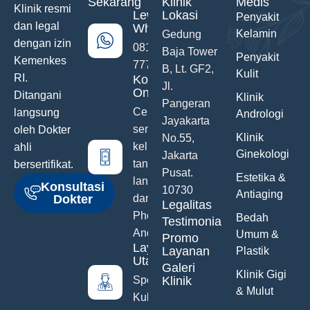
Sekarang
Klinik
Medis
Klinik resmi
Lewat
Lokasi
Penyakit
dan legal
WhatsApp
Kelamin
Gedung
dengan izin
0811-742-
Baja Tower
Penyakit
Kemenkes
777
B, Lt. GF2,
Kulit
RI.
Konsultasi
Jl.
Online
Ditangani
Klinik
Pangeran
Ceritakan
langsung
Andrologi
Jayakarta
semua
oleh Dokter
Klinik
No.55,
keluhanmu
ahli
Ginekologi
Jakarta
tanpa malu
bersertifikat.
Pusat.
Estetika &
langsung
Konsultasi
10730
Antiaging
Dokter
dari Hand
Legalitas
Phone
Bedah
Testimonials
Anda
Umum &
Promo
Layanan
Layanan
Plastik
Utama
Galeri
Klinik Gigi
Spesialis
Klinik
& Mulut
Kulit &