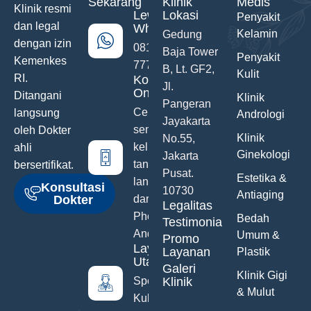
Sekarang
Klinik
Medis
Klinik resmi
Lewat
Lokasi
Penyakit
dan legal
WhatsApp
Kelamin
Gedung
dengan izin
0811-742-
Baja Tower
Penyakit
Kemenkes
777
B, Lt. GF2,
Kulit
RI.
Konsultasi
Jl.
Online
Ditangani
Klinik
Pangeran
Ceritakan
langsung
Andrologi
Jayakarta
semua
oleh Dokter
Klinik
No.55,
keluhanmu
ahli
Ginekologi
Jakarta
tanpa malu
bersertifikat.
Pusat.
Estetika &
langsung
Konsultasi
10730
Antiaging
Dokter
dari Hand
Legalitas
Phone
Bedah
Testimonials
Anda
Umum &
Promo
Layanan
Layanan
Plastik
Utama
Galeri
Klinik Gigi
Spesialis
Klinik
& Mulut
Kulit &