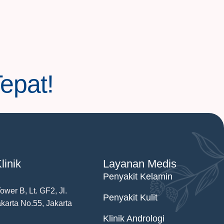
Tepat!
linik
Layanan Medis
Penyakit Kelamin
wer B, Lt. GF2, Jl.
Penyakit Kulit
karta No.55, Jakarta
Klinik Andrologi