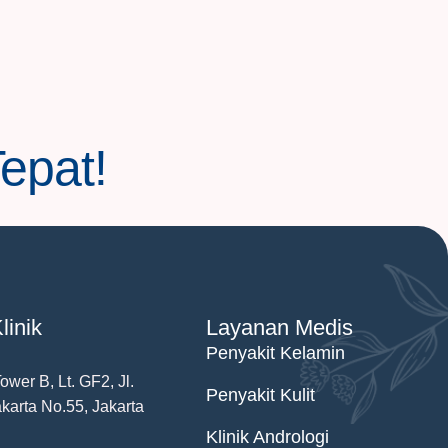
Tepat!
linik
Layanan Medis
Penyakit Kelamin
wer B, Lt. GF2, Jl.
Penyakit Kulit
karta No.55, Jakarta
Klinik Andrologi