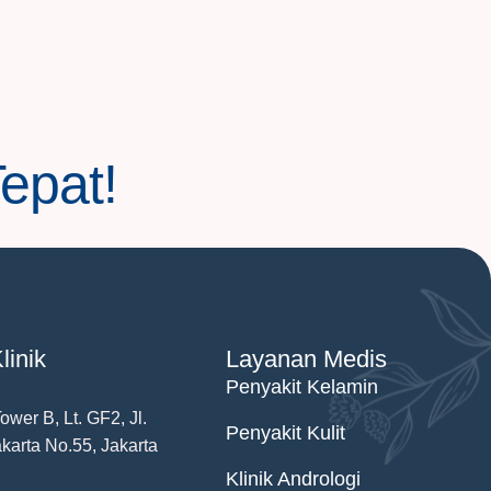
Tepat!
linik
Layanan Medis
Penyakit Kelamin
wer B, Lt. GF2, Jl.
Penyakit Kulit
karta No.55, Jakarta
Klinik Andrologi