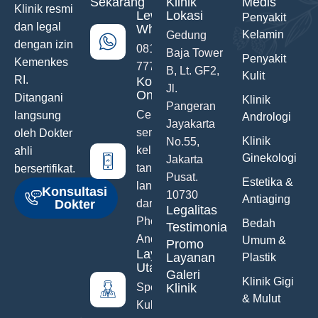
Sekarang
Klinik
Medis
Klinik resmi
Lewat
Lokasi
Penyakit
dan legal
WhatsApp
Kelamin
Gedung
dengan izin
0811-742-
Baja Tower
Penyakit
Kemenkes
777
B, Lt. GF2,
Kulit
RI.
Konsultasi
Jl.
Online
Ditangani
Klinik
Pangeran
Ceritakan
langsung
Andrologi
Jayakarta
semua
oleh Dokter
Klinik
No.55,
keluhanmu
ahli
Ginekologi
Jakarta
tanpa malu
bersertifikat.
Pusat.
Estetika &
langsung
Konsultasi
10730
Antiaging
Dokter
dari Hand
Legalitas
Phone
Bedah
Testimonials
Anda
Umum &
Promo
Layanan
Layanan
Plastik
Utama
Galeri
Klinik Gigi
Spesialis
Klinik
& Mulut
Kulit &