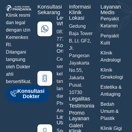
Konsultasi
Informasi
Layanan
Sekarang
Klinik
Medis
Klinik resmi
Lewat
Lokasi
Penyakit
dan legal
WhatsApp
Kelamin
Gedung
dengan izin
0811-742-
Baja Tower
Penyakit
Kemenkes
777
B, Lt. GF2,
Kulit
RI.
Konsultasi
Jl.
Online
Ditangani
Klinik
Pangeran
Ceritakan
langsung
Andrologi
Jayakarta
semua
oleh Dokter
Klinik
No.55,
keluhanmu
ahli
Ginekologi
Jakarta
tanpa malu
bersertifikat.
Pusat.
Estetika &
langsung
Konsultasi
10730
Antiaging
Dokter
dari Hand
Legalitas
Phone
Bedah
Testimonials
Anda
Umum &
Promo
Layanan
Layanan
Plastik
Utama
Galeri
Klinik Gigi
Spesialis
Klinik