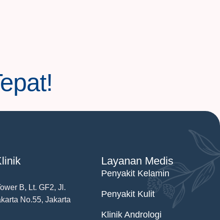
Tepat!
linik
Layanan Medis
Penyakit Kelamin
wer B, Lt. GF2, Jl.
Penyakit Kulit
karta No.55, Jakarta
Klinik Andrologi