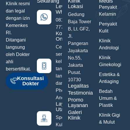
Sekarang
Klinik
Medis
Klinik resmi
Lewat
Lokasi
Penyakit
dan legal
WhatsApp
Kelamin
Gedung
dengan izin
0811-742-
Baja Tower
Penyakit
Kemenkes
777
B, Lt. GF2,
Kulit
RI.
Konsultasi
Jl.
Online
Ditangani
Klinik
Pangeran
Ceritakan
langsung
Andrologi
Jayakarta
semua
oleh Dokter
Klinik
No.55,
keluhanmu
ahli
Ginekologi
Jakarta
tanpa malu
bersertifikat.
Pusat.
Estetika &
langsung
Konsultasi
10730
Antiaging
Dokter
dari Hand
Legalitas
Phone
Bedah
Testimonials
Anda
Umum &
Promo
Layanan
Layanan
Plastik
Utama
Galeri
Klinik Gigi
Spesialis
Klinik
& Mulut
Kulit &