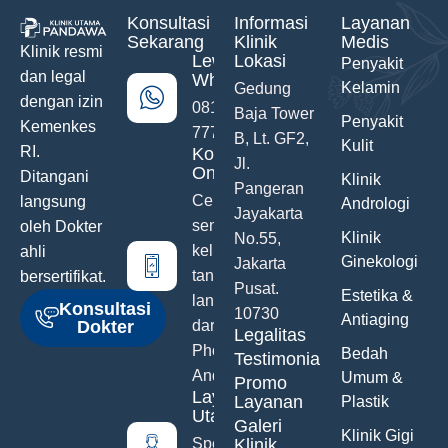
Konsultasi
Informasi
Layanan
Sekarang
Klinik
Medis
Klinik resmi
Lewat
Lokasi
Penyakit
dan legal
WhatsApp
Kelamin
Gedung
dengan izin
0811-742-
Baja Tower
Penyakit
Kemenkes
777
B, Lt. GF2,
Kulit
RI.
Konsultasi
Jl.
Online
Ditangani
Klinik
Pangeran
Ceritakan
langsung
Andrologi
Jayakarta
semua
oleh Dokter
Klinik
No.55,
keluhanmu
ahli
Ginekologi
Jakarta
tanpa malu
bersertifikat.
Pusat.
Estetika &
langsung
Konsultasi
10730
Antiaging
Dokter
dari Hand
Legalitas
Phone
Bedah
Testimonials
Anda
Umum &
Promo
Layanan
Layanan
Plastik
Utama
Galeri
Klinik Gigi
Spesialis
Klinik