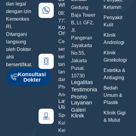
dan legal
WhatsApp
Kelamin
Gedung
dengan izin
0811-742-
Baja Tower
Penyakit
Kemenkes
777
B, Lt. GF2,
Kulit
RI.
Konsultasi
Jl.
Online
Ditangani
Klinik
Pangeran
Ceritakan
langsung
Andrologi
Jayakarta
semua
oleh Dokter
Klinik
No.55,
keluhanmu
ahli
Ginekologi
Jakarta
tanpa malu
bersertifikat.
Pusat.
Estetika &
langsung
Konsultasi
10730
Antiaging
Dokter
dari Hand
Legalitas
Phone
Bedah
Testimonials
Anda
Umum &
Promo
Layanan
Layanan
Plastik
Utama
Galeri
Klinik Gigi
Spesialis
Klinik
& Mulut
Kulit &
Kelamin