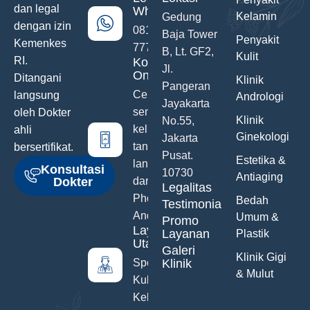
dan legal
WhatsApp
Kelamin
Gedung
dengan izin
0811-742-
Baja Tower
Penyakit
Kemenkes
777
B, Lt. GF2,
Kulit
RI.
Konsultasi
Jl.
Online
Ditangani
Klinik
Pangeran
Ceritakan
langsung
Andrologi
Jayakarta
semua
oleh Dokter
Klinik
No.55,
keluhanmu
ahli
Ginekologi
Jakarta
tanpa malu
bersertifikat.
Pusat.
Estetika &
langsung
Konsultasi
10730
Antiaging
Dokter
dari Hand
Legalitas
Phone
Bedah
Testimonials
Anda
Umum &
Promo
Layanan
Layanan
Plastik
Utama
Galeri
Klinik Gigi
Spesialis
Klinik
& Mulut
Kulit &
Kelamin