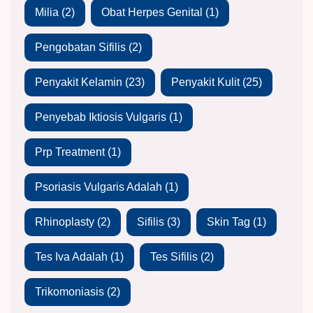
Milia
(2)
Obat Herpes Genital
(1)
Pengobatan Sifilis
(2)
Penyakit Kelamin
(23)
Penyakit Kulit
(25)
Penyebab Iktiosis Vulgaris
(1)
Prp Treatment
(1)
Psoriasis Vulgaris Adalah
(1)
Rhinoplasty
(2)
Sifilis
(3)
Skin Tag
(1)
Tes Iva Adalah
(1)
Tes Sifilis
(2)
Trikomoniasis
(2)