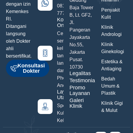
Gedung
dengan izin
0811-742-
Baja Tower
Penyakit
Kemenkes
777
B, Lt. GF2,
Kulit
RI.
Konsultasi
Jl.
Online
Ditangani
Klinik
Pangeran
Ceritakan
langsung
Andrologi
Jayakarta
semua
oleh Dokter
Klinik
No.55,
keluhanmu
ahli
Ginekologi
Jakarta
tanpa malu
bersertifikat.
Pusat.
Estetika &
langsung
Konsultasi
10730
Antiaging
Dokter
dari Hand
Legalitas
Phone
Bedah
Testimonials
Anda
Umum &
Promo
Layanan
Layanan
Plastik
Utama
Galeri
Klinik Gigi
Spesialis
Klinik
& Mulut
Kulit &
Kelamin