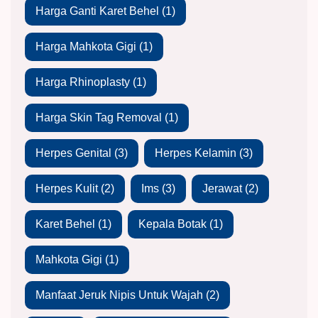
Harga Ganti Karet Behel
(1)
Harga Mahkota Gigi
(1)
Harga Rhinoplasty
(1)
Harga Skin Tag Removal
(1)
Herpes Genital
(3)
Herpes Kelamin
(3)
Herpes Kulit
(2)
Ims
(3)
Jerawat
(2)
Karet Behel
(1)
Kepala Botak
(1)
Mahkota Gigi
(1)
Manfaat Jeruk Nipis Untuk Wajah
(2)