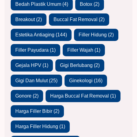
Bedah Plastik Umum
(4)
Botox
(2)
Breakout
(2)
Buccal Fat Removal
(2)
Estetika Antiaging
(144)
Filler Hidung
(2)
Filler Payudara
(1)
Filler Wajah
(1)
Gejala HPV
(1)
Gigi Berlubang
(2)
Gigi Dan Mulut
(25)
Ginekologi
(16)
Gonore
(2)
Harga Buccal Fat Removal
(1)
Harga Filler Bibir
(2)
Harga Filler Hidung
(1)