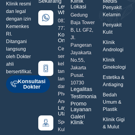
Sekarang
Klinik
Medis
Klinik resmi
Lewat
Lokasi
Penyakit
dan legal
WhatsApp
Kelamin
Gedung
dengan izin
0811-742-
Baja Tower
Penyakit
Kemenkes
777
B, Lt. GF2,
Kulit
RI.
Konsultasi
Jl.
Online
Ditangani
Klinik
Pangeran
Ceritakan
langsung
Andrologi
Jayakarta
semua
oleh Dokter
Klinik
No.55,
keluhanmu
ahli
Ginekologi
Jakarta
tanpa malu
bersertifikat.
Pusat.
Estetika &
langsung
Konsultasi
10730
Antiaging
Dokter
dari Hand
Legalitas
Phone
Bedah
Testimonials
Anda
Umum &
Promo
Layanan
Layanan
Plastik
Utama
Galeri
Klinik Gigi
Spesialis
Klinik
& Mulut
Kulit &