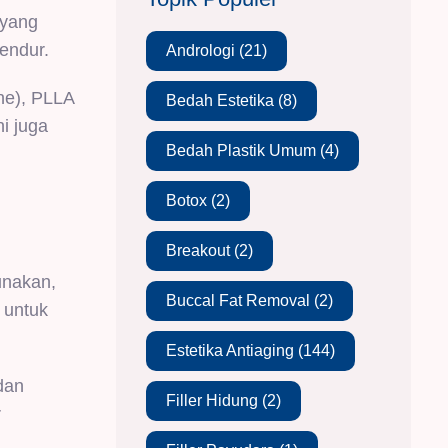
 yang
endur.
Andrologi
(21)
ne), PLLA
Bedah Estetika
(8)
i juga
Bedah Plastik Umum
(4)
Botox
(2)
Breakout
(2)
unakan,
Buccal Fat Removal
(2)
 untuk
Estetika Antiaging
(144)
 dan
Filler Hidung
(2)
r