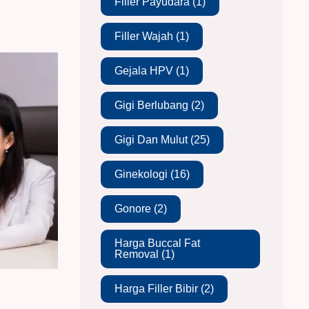
Filler Payudara
(1)
Filler Wajah
(1)
Gejala HPV
(1)
Gigi Berlubang
(2)
Gigi Dan Mulut
(25)
Ginekologi
(16)
Gonore
(2)
Harga Buccal Fat
Removal
(1)
Harga Filler Bibir
(2)