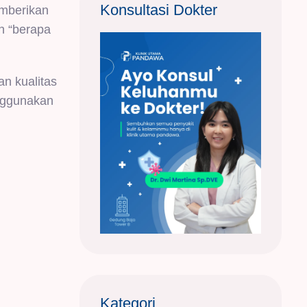
Konsultasi Dokter
emberikan
h “berapa
an kualitas
enggunakan
Kategori