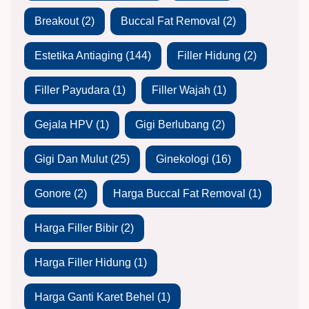
Breakout
(2)
Buccal Fat Removal
(2)
Estetika Antiaging
(144)
Filler Hidung
(2)
Filler Payudara
(1)
Filler Wajah
(1)
Gejala HPV
(1)
Gigi Berlubang
(2)
Gigi Dan Mulut
(25)
Ginekologi
(16)
Gonore
(2)
Harga Buccal Fat Removal
(1)
Harga Filler Bibir
(2)
Harga Filler Hidung
(1)
Harga Ganti Karet Behel
(1)