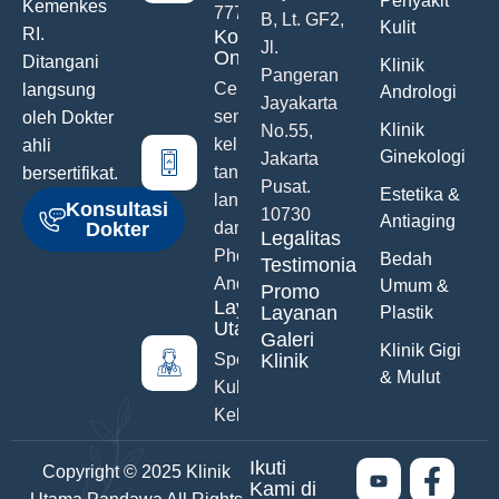
Penyakit
Kemenkes
777
B, Lt. GF2,
Kulit
RI.
Konsultasi
Jl.
Online
Ditangani
Klinik
Pangeran
Ceritakan
langsung
Andrologi
Jayakarta
semua
oleh Dokter
Klinik
No.55,
keluhanmu
ahli
Ginekologi
Jakarta
tanpa malu
bersertifikat.
Pusat.
Estetika &
langsung
Konsultasi
10730
Antiaging
Dokter
dari Hand
Legalitas
Phone
Bedah
Testimonials
Anda
Umum &
Promo
Layanan
Layanan
Plastik
Utama
Galeri
Klinik Gigi
Spesialis
Klinik
& Mulut
Kulit &
Kelamin
Ikuti
Copyright © 2025 Klinik
Kami di