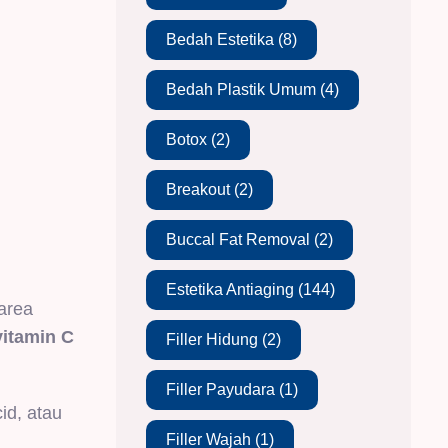
Bedah Estetika
(8)
Bedah Plastik Umum
(4)
Botox
(2)
Breakout
(2)
Buccal Fat Removal
(2)
Estetika Antiaging
(144)
area
vitamin C
Filler Hidung
(2)
Filler Payudara
(1)
id, atau
Filler Wajah
(1)