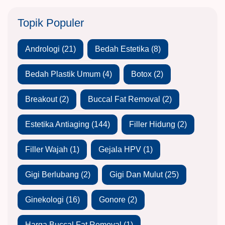
Topik Populer
Andrologi
(21)
Bedah Estetika
(8)
Bedah Plastik Umum
(4)
Botox
(2)
Breakout
(2)
Buccal Fat Removal
(2)
Estetika Antiaging
(144)
Filler Hidung
(2)
Filler Wajah
(1)
Gejala HPV
(1)
Gigi Berlubang
(2)
Gigi Dan Mulut
(25)
Ginekologi
(16)
Gonore
(2)
Harga Buccal Fat Removal
(1)