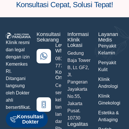
Konsultasi Cepat, Solusi Tepat!
Konsultasi
Informasi
Layanan
Sekarang
Klinik
Medis
Klinik resmi
Lewat
Lokasi
Penyakit
dan legal
WhatsApp
Kelamin
Gedung
dengan izin
0811-742-
Baja Tower
Penyakit
Kemenkes
777
B, Lt. GF2,
Kulit
RI.
Konsultasi
Jl.
Online
Ditangani
Klinik
Pangeran
Ceritakan
langsung
Andrologi
Jayakarta
semua
oleh Dokter
Klinik
No.55,
keluhanmu
ahli
Ginekologi
Jakarta
tanpa malu
bersertifikat.
Pusat.
Estetika &
langsung
Konsultasi
10730
Antiaging
Dokter
dari Hand
Legalitas
Phone