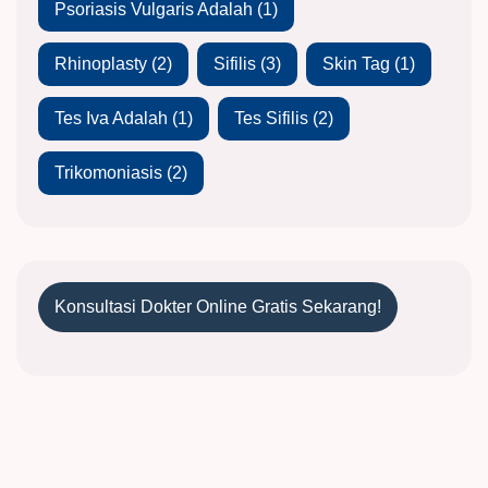
Psoriasis Vulgaris Adalah
(1)
Rhinoplasty
(2)
Sifilis
(3)
Skin Tag
(1)
Tes Iva Adalah
(1)
Tes Sifilis
(2)
Trikomoniasis
(2)
Konsultasi Dokter Online Gratis Sekarang!