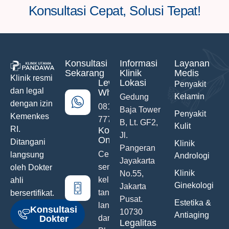
Konsultasi Cepat, Solusi Tepat!
Konsultasi
Informasi
Layanan
Sekarang
Klinik
Medis
Klinik resmi
Lewat
Lokasi
Penyakit
dan legal
WhatsApp
Kelamin
Gedung
dengan izin
0811-742-
Baja Tower
Penyakit
Kemenkes
777
B, Lt. GF2,
Kulit
RI.
Konsultasi
Jl.
Online
Ditangani
Klinik
Pangeran
Ceritakan
langsung
Andrologi
Jayakarta
semua
oleh Dokter
Klinik
No.55,
keluhanmu
ahli
Ginekologi
Jakarta
tanpa malu
bersertifikat.
Pusat.
Estetika &
langsung
Konsultasi
10730
Antiaging
Dokter
dari Hand
Legalitas