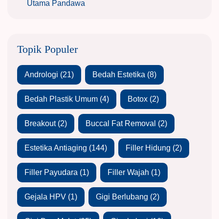
Utama Pandawa
Topik Populer
Andrologi
(21)
Bedah Estetika
(8)
Bedah Plastik Umum
(4)
Botox
(2)
Breakout
(2)
Buccal Fat Removal
(2)
Estetika Antiaging
(144)
Filler Hidung
(2)
Filler Payudara
(1)
Filler Wajah
(1)
Gejala HPV
(1)
Gigi Berlubang
(2)