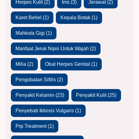
Herpes Kulit
(2)
Ims
(3)
Jerawat
(2)
Karet Behel
(1)
Kepala Botak
(1)
Mahkota Gigi
(1)
Manfaat Jeruk Nipis Untuk Wajah
(2)
Milia
(2)
Obat Herpes Genital
(1)
Pengobatan Sifilis
(2)
Penyakit Kelamin
(23)
Penyakit Kulit
(25)
Penyebab Iktiosis Vulgaris
(1)
Prp Treatment
(1)