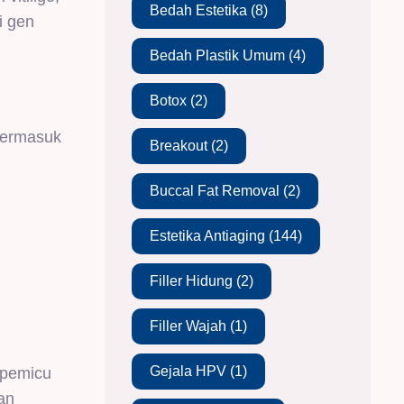
Bedah Estetika
(8)
i gen
Bedah Plastik Umum
(4)
Botox
(2)
 termasuk
Breakout
(2)
Buccal Fat Removal
(2)
Estetika Antiaging
(144)
Filler Hidung
(2)
Filler Wajah
(1)
Gejala HPV
(1)
 pemicu
an