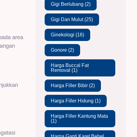
Gigi Berlubang
(2)
Gigi Dan Mulut
(25)
Ginekologi
(16)
 pada area
bangan
Gonore
(2)
Harga Buccal Fat
Removal
(1)
njukkan
Harga Filler Bibir
(2)
Harga Filler Hidung
(1)
Harga Filler Kantung Mata
(1)
gatasi
Harga Ganti Karet Behel