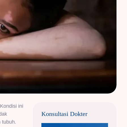
Kondisi ini
Konsultasi Dokter
idak
 tubuh.