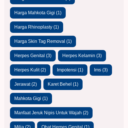
Harga Mahkota Gigi
(1)
Harga Rhinoplasty
(1)
Harga Skin Tag Removal
(1)
Herpes Genital
(3)
Herpes Kelamin
(3)
Herpes Kulit
(2)
Impotensi
(1)
Ims
(3)
Jerawat
(2)
Karet Behel
(1)
Mahkota Gigi
(1)
Manfaat Jeruk Nipis Untuk Wajah
(2)
Milia
(2)
Obat Herpes Genital
(1)