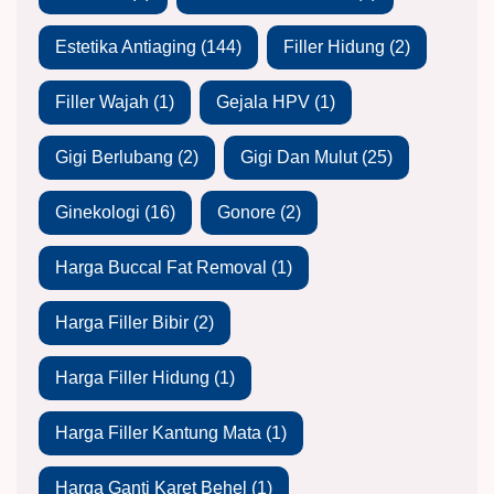
Estetika Antiaging
(144)
Filler Hidung
(2)
Filler Wajah
(1)
Gejala HPV
(1)
Gigi Berlubang
(2)
Gigi Dan Mulut
(25)
Ginekologi
(16)
Gonore
(2)
Harga Buccal Fat Removal
(1)
Harga Filler Bibir
(2)
Harga Filler Hidung
(1)
Harga Filler Kantung Mata
(1)
Harga Ganti Karet Behel
(1)