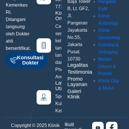
Baja Tower
Penyakit
Kemenkes
777
B, Lt. GF2,
Kulit
RI.
Konsultasi
Jl.
Klinik
Online
Ditangani
Pangeran
Andrologi
Ceritakan
langsung
Jayakarta
Klinik
semua
oleh Dokter
No.55,
Ginekologi
keluhanmu
ahli
Jakarta
Estetika &
tanpa malu
bersertifikat.
Pusat.
Antiaging
langsung
Konsultasi
10730
Bedah
Dokter
dari Hand
Legalitas
Umum &
Phone
Testimonials
Plastik
Anda
Promo
Klinik Gigi
Layanan
Layanan
Utama
& Mulut
Galeri
Spesialis
Klinik
Kulit &
Kelamin
Ikuti
Copyright © 2025 Klinik