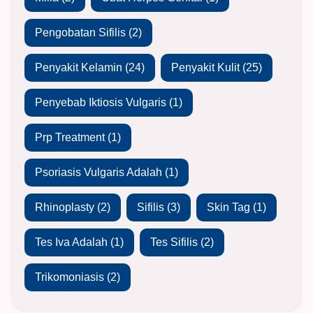
Pengobatan Sifilis
(2)
Penyakit Kelamin
(24)
Penyakit Kulit
(25)
Penyebab Iktiosis Vulgaris
(1)
Prp Treatment
(1)
Psoriasis Vulgaris Adalah
(1)
Rhinoplasty
(2)
Sifilis
(3)
Skin Tag
(1)
Tes Iva Adalah
(1)
Tes Sifilis
(2)
Trikomoniasis
(2)