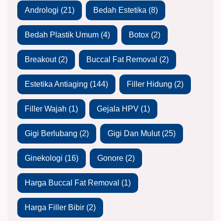
Andrologi
(21)
Bedah Estetika
(8)
Bedah Plastik Umum
(4)
Botox
(2)
Breakout
(2)
Buccal Fat Removal
(2)
Estetika Antiaging
(144)
Filler Hidung
(2)
Filler Wajah
(1)
Gejala HPV
(1)
Gigi Berlubang
(2)
Gigi Dan Mulut
(25)
Ginekologi
(16)
Gonore
(2)
Harga Buccal Fat Removal
(1)
Harga Filler Bibir
(2)