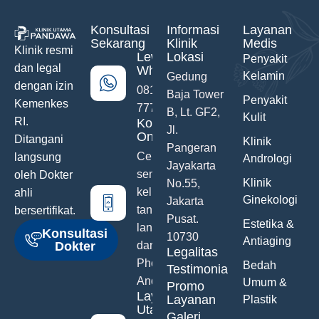
Konsultasi
Informasi
Layanan
Sekarang
Klinik
Medis
Klinik resmi
Lewat
Lokasi
Penyakit
dan legal
WhatsApp
Kelamin
Gedung
dengan izin
0811-742-
Baja Tower
Penyakit
Kemenkes
777
B, Lt. GF2,
Kulit
RI.
Konsultasi
Jl.
Online
Ditangani
Klinik
Pangeran
Ceritakan
langsung
Andrologi
Jayakarta
semua
oleh Dokter
Klinik
No.55,
keluhanmu
ahli
Ginekologi
Jakarta
tanpa malu
bersertifikat.
Pusat.
Estetika &
langsung
Konsultasi
10730
Antiaging
Dokter
dari Hand
Legalitas
Phone
Bedah
Testimonials
Anda
Umum &
Promo
Layanan
Layanan
Plastik
Utama
Galeri