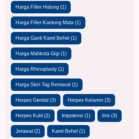
Harga Filler Hidung
(1)
Harga Filler Kantung Mata
(1)
Harga Ganti Karet Behel
(1)
Harga Mahkota Gigi
(1)
Harga Rhinoplasty
(1)
Harga Skin Tag Removal
(1)
Herpes Genital
(3)
Herpes Kelamin
(3)
Herpes Kulit
(2)
Impotensi
(1)
Ims
(3)
Jerawat
(2)
Karet Behel
(1)