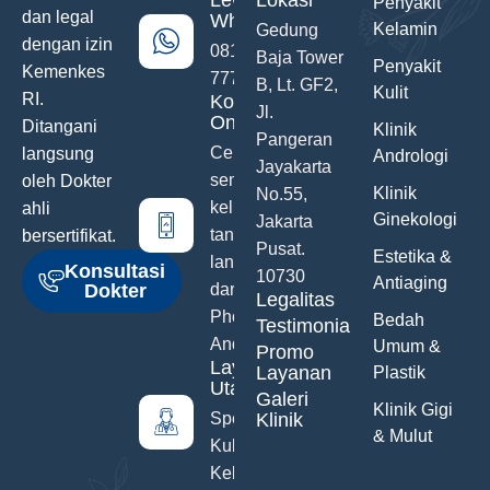
Lewat
Lokasi
Penyakit
dan legal
WhatsApp
Kelamin
Gedung
dengan izin
0811-742-
Baja Tower
Penyakit
Kemenkes
777
B, Lt. GF2,
Kulit
RI.
Konsultasi
Jl.
Online
Ditangani
Klinik
Pangeran
Ceritakan
langsung
Andrologi
Jayakarta
semua
oleh Dokter
Klinik
No.55,
keluhanmu
ahli
Ginekologi
Jakarta
tanpa malu
bersertifikat.
Pusat.
Estetika &
langsung
Konsultasi
10730
Antiaging
Dokter
dari Hand
Legalitas
Phone
Bedah
Testimonials
Anda
Umum &
Promo
Layanan
Layanan
Plastik
Utama
Galeri
Klinik Gigi
Spesialis
Klinik
& Mulut
Kulit &
Kelamin