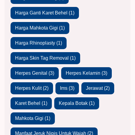
Harga Ganti Karet Behel
(1)
Harga Mahkota Gigi
(1)
Harga Rhinoplasty
(1)
Harga Skin Tag Removal
(1)
Herpes Genital
(3)
Herpes Kelamin
(3)
Herpes Kulit
(2)
Ims
(3)
Jerawat
(2)
Karet Behel
(1)
Kepala Botak
(1)
Mahkota Gigi
(1)
Manfaat Jeruk Nipis Untuk Wajah
(2)