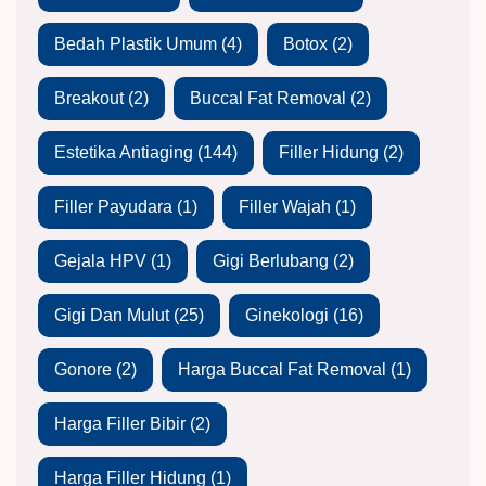
Bedah Plastik Umum
(4)
Botox
(2)
Breakout
(2)
Buccal Fat Removal
(2)
Estetika Antiaging
(144)
Filler Hidung
(2)
Filler Payudara
(1)
Filler Wajah
(1)
Gejala HPV
(1)
Gigi Berlubang
(2)
Gigi Dan Mulut
(25)
Ginekologi
(16)
Gonore
(2)
Harga Buccal Fat Removal
(1)
Harga Filler Bibir
(2)
Harga Filler Hidung
(1)