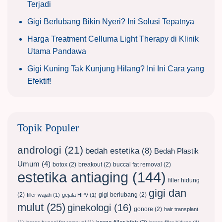
Terjadi
Gigi Berlubang Bikin Nyeri? Ini Solusi Tepatnya
Harga Treatment Celluma Light Therapy di Klinik
Utama Pandawa
Gigi Kuning Tak Kunjung Hilang? Ini Ini Cara yang
Efektif!
Topik Populer
andrologi
(21)
bedah estetika
(8)
Bedah Plastik
Umum
(4)
botox
(2)
breakout
(2)
buccal fat removal
(2)
estetika antiaging
(144)
filler hidung
gigi dan
(2)
gigi berlubang
(2)
filler wajah
(1)
gejala HPV
(1)
mulut
(25)
ginekologi
(16)
gonore
(2)
hair transplant