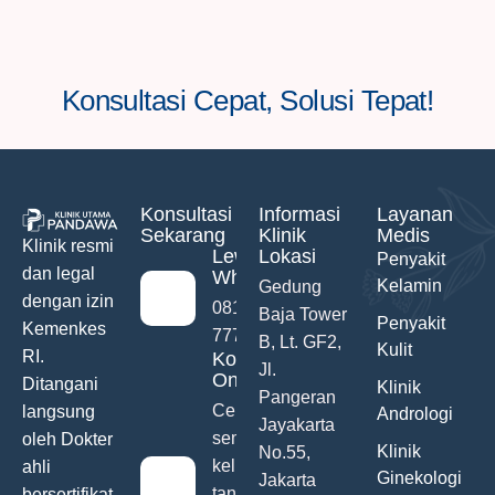
Konsultasi Cepat, Solusi Tepat!
Konsultasi
Informasi
Layanan
Sekarang
Klinik
Medis
Klinik resmi
Lewat
Lokasi
Penyakit
dan legal
WhatsApp
Kelamin
Gedung
dengan izin
0811-742-
Baja Tower
Penyakit
Kemenkes
777
B, Lt. GF2,
Kulit
RI.
Konsultasi
Jl.
Online
Ditangani
Klinik
Pangeran
Ceritakan
langsung
Andrologi
Jayakarta
semua
oleh Dokter
Klinik
No.55,
keluhanmu
ahli
Ginekologi
Jakarta
tanpa malu
bersertifikat.