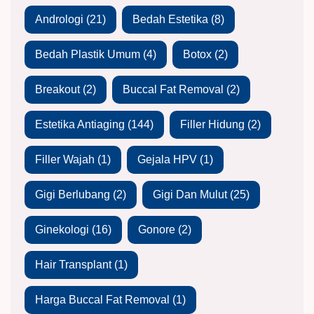
Andrologi
(21)
Bedah Estetika
(8)
Bedah Plastik Umum
(4)
Botox
(2)
Breakout
(2)
Buccal Fat Removal
(2)
Estetika Antiaging
(144)
Filler Hidung
(2)
Filler Wajah
(1)
Gejala HPV
(1)
Gigi Berlubang
(2)
Gigi Dan Mulut
(25)
Ginekologi
(16)
Gonore
(2)
Hair Transplant
(1)
Harga Buccal Fat Removal
(1)