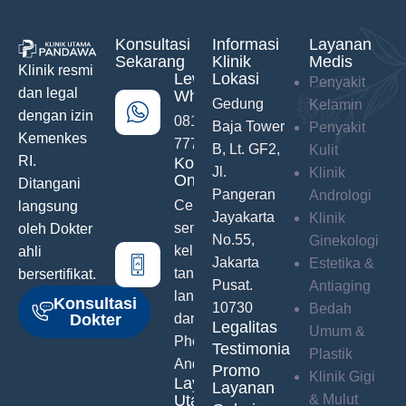
Konsultasi
Informasi
Layanan
Sekarang
Klinik
Medis
Klinik resmi
Lewat
Lokasi
Penyakit
dan legal
WhatsApp
Gedung
Kelamin
dengan izin
0811-742-
Baja Tower
Penyakit
Kemenkes
777
B, Lt. GF2,
Kulit
RI.
Konsultasi
Jl.
Klinik
Online
Ditangani
Pangeran
Andrologi
Ceritakan
langsung
Jayakarta
Klinik
semua
oleh Dokter
No.55,
Ginekologi
keluhanmu
ahli
Jakarta
Estetika &
tanpa malu
bersertifikat.
Pusat.
Antiaging
langsung
Konsultasi
10730
Bedah
Dokter
dari Hand
Legalitas
Umum &
Phone
Testimonials
Plastik
Anda
Promo
Klinik Gigi
Layanan
Layanan
Utama
& Mulut