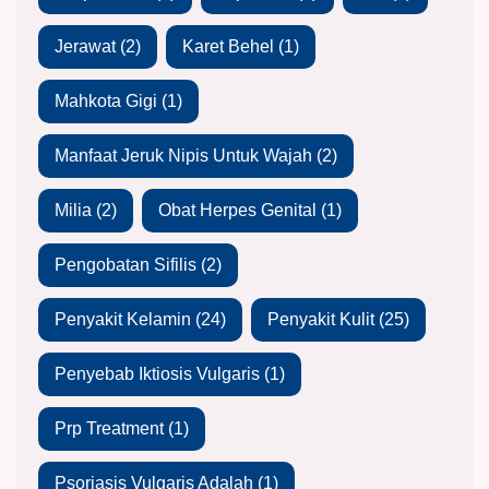
Jerawat
(2)
Karet Behel
(1)
Mahkota Gigi
(1)
Manfaat Jeruk Nipis Untuk Wajah
(2)
Milia
(2)
Obat Herpes Genital
(1)
Pengobatan Sifilis
(2)
Penyakit Kelamin
(24)
Penyakit Kulit
(25)
Penyebab Iktiosis Vulgaris
(1)
Prp Treatment
(1)
Psoriasis Vulgaris Adalah
(1)