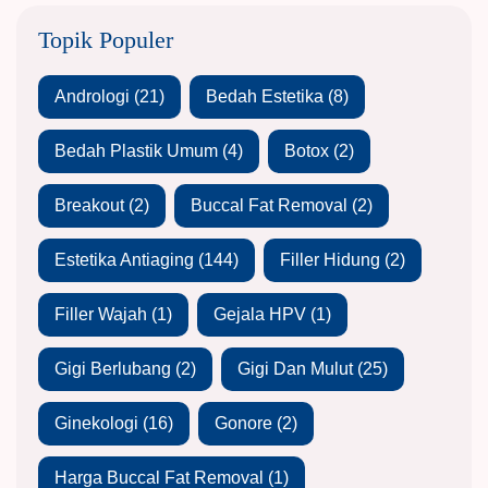
Topik Populer
Andrologi
(21)
Bedah Estetika
(8)
Bedah Plastik Umum
(4)
Botox
(2)
Breakout
(2)
Buccal Fat Removal
(2)
Estetika Antiaging
(144)
Filler Hidung
(2)
Filler Wajah
(1)
Gejala HPV
(1)
Gigi Berlubang
(2)
Gigi Dan Mulut
(25)
Ginekologi
(16)
Gonore
(2)
Harga Buccal Fat Removal
(1)