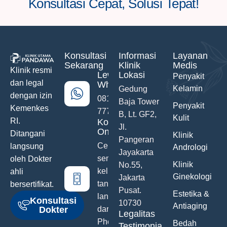
Konsultasi Cepat, Solusi Tepat!
Konsultasi
Informasi
Layanan
Sekarang
Klinik
Medis
Klinik resmi
Lewat
Lokasi
Penyakit
dan legal
WhatsApp
Kelamin
Gedung
dengan izin
0811-742-
Baja Tower
Penyakit
Kemenkes
777
B, Lt. GF2,
Kulit
RI.
Konsultasi
Jl.
Online
Ditangani
Klinik
Pangeran
Ceritakan
langsung
Andrologi
Jayakarta
semua
oleh Dokter
Klinik
No.55,
keluhanmu
ahli
Ginekologi
Jakarta
tanpa malu
bersertifikat.
Pusat.
Estetika &
langsung
Konsultasi
10730
Antiaging
Dokter
dari Hand
Legalitas
Phone
Bedah
Testimonials