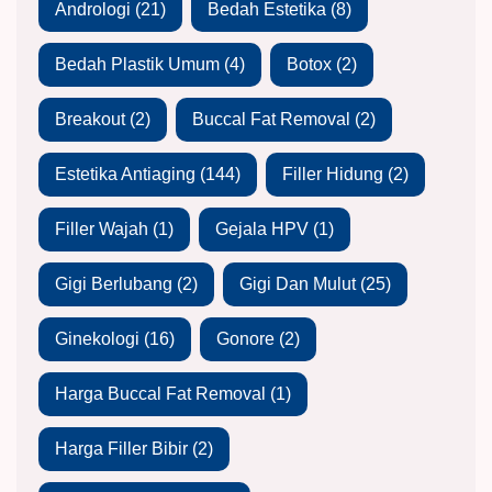
Andrologi
(21)
Bedah Estetika
(8)
Bedah Plastik Umum
(4)
Botox
(2)
Breakout
(2)
Buccal Fat Removal
(2)
Estetika Antiaging
(144)
Filler Hidung
(2)
Filler Wajah
(1)
Gejala HPV
(1)
Gigi Berlubang
(2)
Gigi Dan Mulut
(25)
Ginekologi
(16)
Gonore
(2)
Harga Buccal Fat Removal
(1)
Harga Filler Bibir
(2)