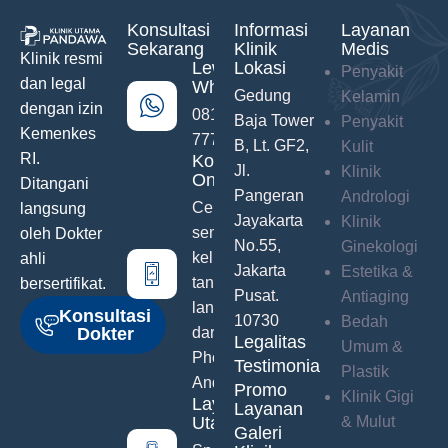
Konsultasi
Informasi
Layanan
Sekarang
Klinik
Medis
Klinik resmi
Lewat
Lokasi
Penyakit
dan legal
WhatsApp
Gedung
Kelamin
dengan izin
0811-742-
Baja Tower
Penyakit
Kemenkes
777
B, Lt. GF2,
Kulit
RI.
Konsultasi
Jl.
Klinik
Online
Ditangani
Pangeran
Andrologi
Ceritakan
langsung
Jayakarta
Klinik
semua
oleh Dokter
No.55,
Ginekologi
keluhanmu
ahli
Jakarta
Estetika &
tanpa malu
bersertifikat.
Pusat.
Antiaging
langsung
Konsultasi
10730
Bedah
Dokter
dari Hand
Legalitas
Umum &
Phone
Testimonials
Plastik
Anda
Promo
Klinik Gigi
Layanan
Layanan
Utama
& Mulut
Galeri