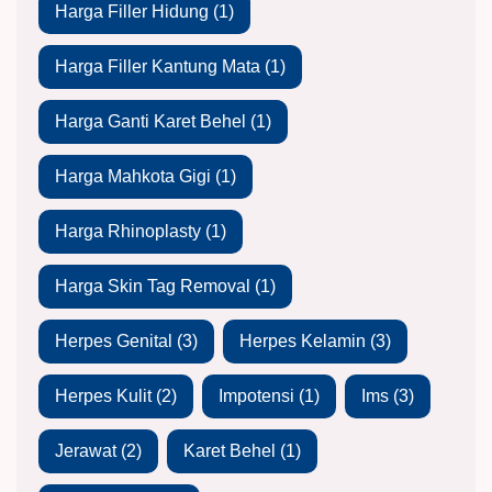
Harga Filler Hidung
(1)
Harga Filler Kantung Mata
(1)
Harga Ganti Karet Behel
(1)
Harga Mahkota Gigi
(1)
Harga Rhinoplasty
(1)
Harga Skin Tag Removal
(1)
Herpes Genital
(3)
Herpes Kelamin
(3)
Herpes Kulit
(2)
Impotensi
(1)
Ims
(3)
Jerawat
(2)
Karet Behel
(1)