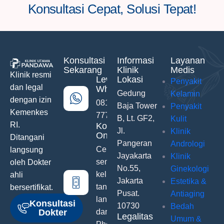
Konsultasi Cepat, Solusi Tepat!
Konsultasi
Informasi
Layanan
Sekarang
Klinik
Medis
Klinik resmi
Lewat
Lokasi
Penyakit
dan legal
WhatsApp
Gedung
Kelamin
dengan izin
0811-742-
Baja Tower
Penyakit
Kemenkes
777
B, Lt. GF2,
Kulit
RI.
Konsultasi
Jl.
Klinik
Online
Ditangani
Pangeran
Andrologi
Ceritakan
langsung
Jayakarta
Klinik
semua
oleh Dokter
No.55,
Ginekologi
keluhanmu
ahli
Jakarta
Estetika &
tanpa malu
bersertifikat.
Pusat.
Antiaging
langsung
Konsultasi
10730
Bedah
Dokter
dari Hand
Legalitas
Umum &