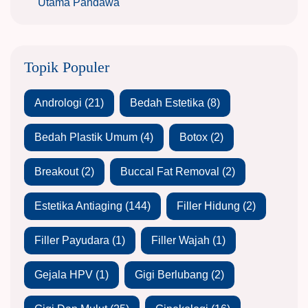
Utama Pandawa
Topik Populer
Andrologi
(21)
Bedah Estetika
(8)
Bedah Plastik Umum
(4)
Botox
(2)
Breakout
(2)
Buccal Fat Removal
(2)
Estetika Antiaging
(144)
Filler Hidung
(2)
Filler Payudara
(1)
Filler Wajah
(1)
Gejala HPV
(1)
Gigi Berlubang
(2)