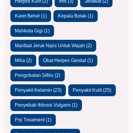
Herpes Kulit
(2)
Ims
(3)
Jerawat
(2)
Karet Behel
(1)
Kepala Botak
(1)
Mahkota Gigi
(1)
Manfaat Jeruk Nipis Untuk Wajah
(2)
Milia
(2)
Obat Herpes Genital
(1)
Pengobatan Sifilis
(2)
Penyakit Kelamin
(23)
Penyakit Kulit
(25)
Penyebab Iktiosis Vulgaris
(1)
Prp Treatment
(1)