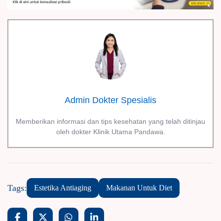
Admin Dokter Spesialis
Memberikan informasi dan tips kesehatan yang telah ditinjau
oleh dokter Klinik Utama Pandawa.
Tags:
Estetika Antiaging
Makanan Untuk Diet