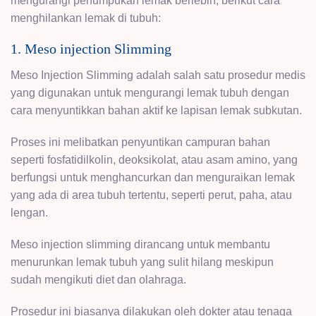
mengurangi penumpukan lemak berlebih, berikut cara
menghilankan lemak di tubuh:
1. Meso injection Slimming
Meso Injection Slimming
adalah salah satu prosedur medis
yang digunakan untuk mengurangi lemak tubuh dengan
cara menyuntikkan bahan aktif ke lapisan lemak subkutan.
Proses ini melibatkan penyuntikan campuran bahan
seperti fosfatidilkolin, deoksikolat, atau asam amino, yang
berfungsi untuk menghancurkan dan menguraikan lemak
yang ada di area tubuh tertentu, seperti perut, paha, atau
lengan.
Meso injection slimming dirancang untuk membantu
menurunkan lemak tubuh yang sulit hilang meskipun
sudah mengikuti diet dan olahraga.
Prosedur ini biasanya dilakukan oleh dokter atau tenaga