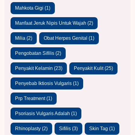
Mahkota Gigi
(1)
Manfaat Jeruk Nipis Untuk Wajah
(2)
Milia
(2)
Obat Herpes Genital
(1)
Pengobatan Sifilis
(2)
Penyakit Kelamin
(23)
Penyakit Kulit
(25)
Penyebab Iktiosis Vulgaris
(1)
Prp Treatment
(1)
Psoriasis Vulgaris Adalah
(1)
Rhinoplasty
(2)
Sifilis
(3)
Skin Tag
(1)