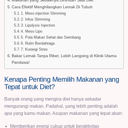
Cara Efektif Menghilangkan Lemak Di Tubuh
1. Meso injection Slimming
2. Infus Slimming
3. Lipolysis Injection
4. Meso Lipo
5. Pola Makan Sehat dan Seimbang
6. Rutin Berolahraga
7. Kurangi Stres
Bakar Lemak Tanpa Ribet, Lebih Langsing di Klinik Utama
Pandawa!
Kenapa Penting Memilih Makanan yang
Tepat untuk Diet?
Banyak orang yang mengira diet hanya sekadar
mengurangi makan. Padahal, yang lebih penting adalah
apa
yang kamu makan. Asupan makanan yang tepat akan:
Memberikan energi cukup untuk beraktivitas