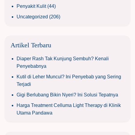
Penyakit Kulit
(44)
Uncategorized
(206)
Artikel Terbaru
Diaper Rash Tak Kunjung Sembuh? Kenali
Penyebabnya
Kutil di Leher Muncul? Ini Penyebab yang Sering
Terjadi
Gigi Berlubang Bikin Nyeri? Ini Solusi Tepatnya
Harga Treatment Celluma Light Therapy di Klinik
Utama Pandawa