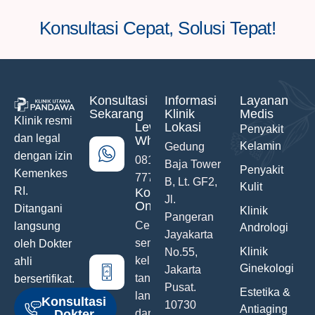
Konsultasi Cepat, Solusi Tepat!
Konsultasi
Informasi
Layanan
Sekarang
Klinik
Medis
Klinik resmi
Lewat
Lokasi
Penyakit
dan legal
WhatsApp
Kelamin
Gedung
dengan izin
0811-742-
Baja Tower
Penyakit
Kemenkes
777
B, Lt. GF2,
Kulit
RI.
Konsultasi
Jl.
Online
Ditangani
Klinik
Pangeran
Ceritakan
langsung
Andrologi
Jayakarta
semua
oleh Dokter
Klinik
No.55,
keluhanmu
ahli
Ginekologi
Jakarta
tanpa malu
bersertifikat.
Pusat.
Estetika &
langsung
Konsultasi
10730
Antiaging
Dokter
dari Hand