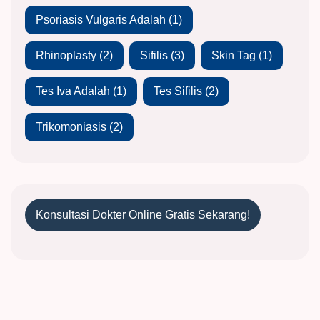
Psoriasis Vulgaris Adalah
(1)
Rhinoplasty
(2)
Sifilis
(3)
Skin Tag
(1)
Tes Iva Adalah
(1)
Tes Sifilis
(2)
Trikomoniasis
(2)
Konsultasi Dokter Online Gratis Sekarang!