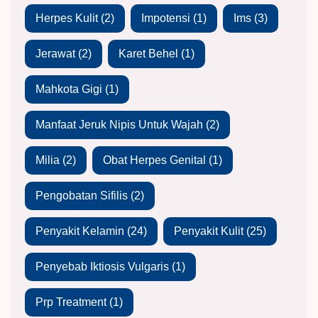
Herpes Kulit
(2)
Impotensi
(1)
Ims
(3)
Jerawat
(2)
Karet Behel
(1)
Mahkota Gigi
(1)
Manfaat Jeruk Nipis Untuk Wajah
(2)
Milia
(2)
Obat Herpes Genital
(1)
Pengobatan Sifilis
(2)
Penyakit Kelamin
(24)
Penyakit Kulit
(25)
Penyebab Iktiosis Vulgaris
(1)
Prp Treatment
(1)