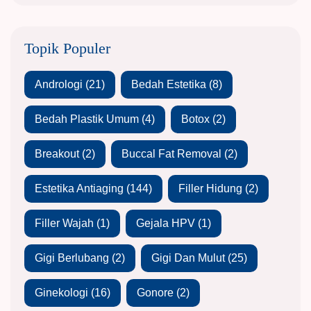
Topik Populer
Andrologi
(21)
Bedah Estetika
(8)
Bedah Plastik Umum
(4)
Botox
(2)
Breakout
(2)
Buccal Fat Removal
(2)
Estetika Antiaging
(144)
Filler Hidung
(2)
Filler Wajah
(1)
Gejala HPV
(1)
Gigi Berlubang
(2)
Gigi Dan Mulut
(25)
Ginekologi
(16)
Gonore
(2)