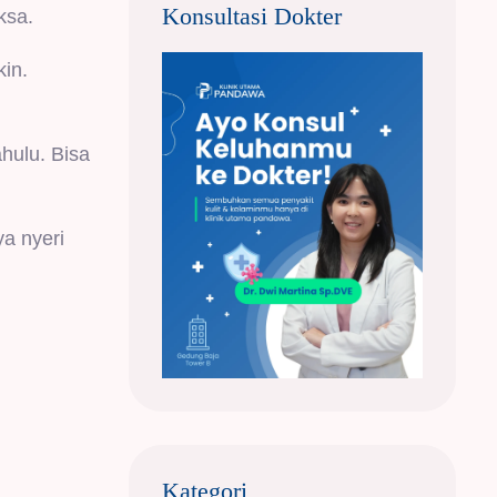
Konsultasi Dokter
ksa.
in.
hulu. Bisa
a nyeri
Kategori