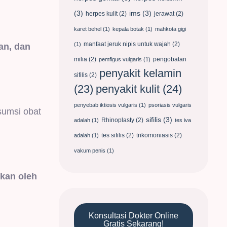
(3)
ims
(3)
herpes kulit
(2)
jerawat
(2)
karet behel
(1)
kepala botak
(1)
mahkota gigi
manfaat jeruk nipis untuk wajah
(2)
(1)
an, dan
milia
(2)
pengobatan
pemfigus vulgaris
(1)
penyakit kelamin
sifilis
(2)
penyakit kulit
(24)
(23)
penyebab iktiosis vulgaris
(1)
psoriasis vulgaris
sumsi obat
sifilis
(3)
Rhinoplasty
(2)
adalah
(1)
tes iva
tes sifilis
(2)
trikomoniasis
(2)
adalah
(1)
vakum penis
(1)
bkan oleh
Konsultasi Dokter Online
Gratis Sekarang!