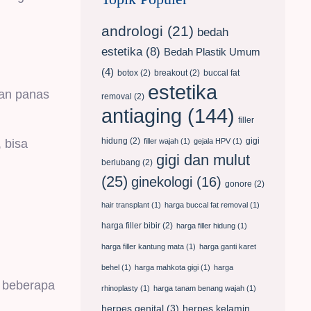
andrologi
(21)
bedah
estetika
(8)
Bedah Plastik Umum
(4)
botox
(2)
breakout
(2)
buccal fat
estetika
man panas
removal
(2)
antiaging
(144)
filler
hidung
(2)
gigi
filler wajah
(1)
gejala HPV
(1)
 bisa
gigi dan mulut
berlubang
(2)
(25)
ginekologi
(16)
gonore
(2)
hair transplant
(1)
harga buccal fat removal
(1)
harga filler bibir
(2)
harga filler hidung
(1)
harga filler kantung mata
(1)
harga ganti karet
behel
(1)
harga mahkota gigi
(1)
harga
t beberapa
rhinoplasty
(1)
harga tanam benang wajah
(1)
herpes genital
(3)
herpes kelamin