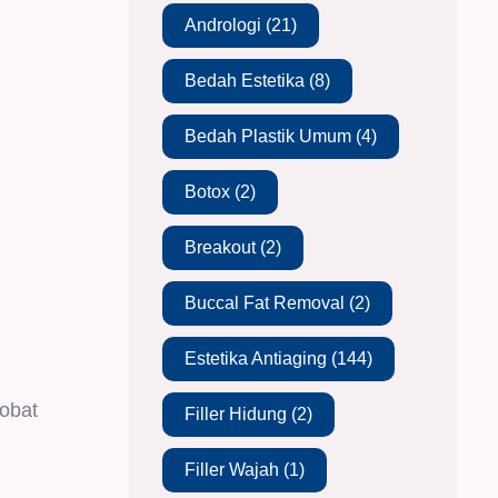
Andrologi
(21)
Bedah Estetika
(8)
Bedah Plastik Umum
(4)
Botox
(2)
Breakout
(2)
Buccal Fat Removal
(2)
Estetika Antiaging
(144)
obat
Filler Hidung
(2)
Filler Wajah
(1)