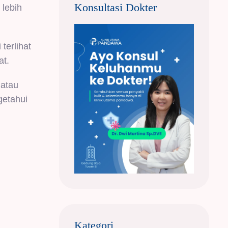
Konsultasi Dokter
 lebih
terlihat
at.
 atau
getahui
Kategori