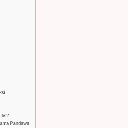
ksi
s
itis?
 Utama Pandawa