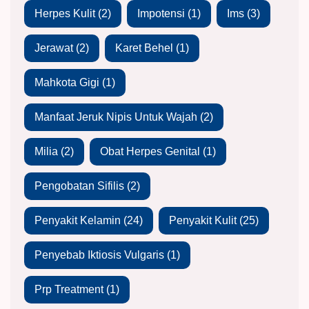
Herpes Kulit
(2)
Impotensi
(1)
Ims
(3)
Jerawat
(2)
Karet Behel
(1)
Mahkota Gigi
(1)
Manfaat Jeruk Nipis Untuk Wajah
(2)
Milia
(2)
Obat Herpes Genital
(1)
Pengobatan Sifilis
(2)
Penyakit Kelamin
(24)
Penyakit Kulit
(25)
Penyebab Iktiosis Vulgaris
(1)
Prp Treatment
(1)