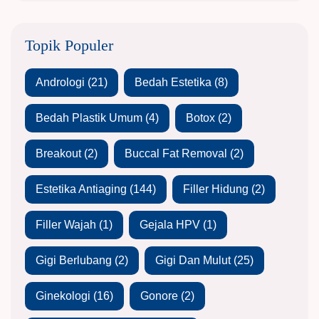
Topik Populer
Andrologi
(21)
Bedah Estetika
(8)
Bedah Plastik Umum
(4)
Botox
(2)
Breakout
(2)
Buccal Fat Removal
(2)
Estetika Antiaging
(144)
Filler Hidung
(2)
Filler Wajah
(1)
Gejala HPV
(1)
Gigi Berlubang
(2)
Gigi Dan Mulut
(25)
Ginekologi
(16)
Gonore
(2)