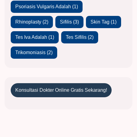
Psoriasis Vulgaris Adalah
(1)
Rhinoplasty
(2)
Sifilis
(3)
Skin Tag
(1)
Tes Iva Adalah
(1)
Tes Sifilis
(2)
Trikomoniasis
(2)
Konsultasi Dokter Online Gratis Sekarang!