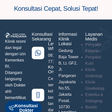
Konsultasi Cepat, Solusi Tepat!
Konsultasi
Informasi
Layanan
Sekarang
Klinik
Medis
Klinik resmi
Lewat
Lokasi
Penyakit
dan legal
WhatsApp
Gedung
Kelamin
dengan izin
0811-742-
Baja Tower
Penyakit
Kemenkes
777
B, Lt. GF2,
Kulit
RI.
Konsultasi
Jl.
Klinik
Online
Ditangani
Pangeran
Andrologi
Ceritakan
langsung
Jayakarta
Klinik
semua
oleh Dokter
No.55,
Ginekologi
keluhanmu
ahli
Jakarta
Estetika &
tanpa malu
bersertifikat.
Pusat.
Antiaging
langsung
Konsultasi
10730
Bedah
Dokter
dari Hand