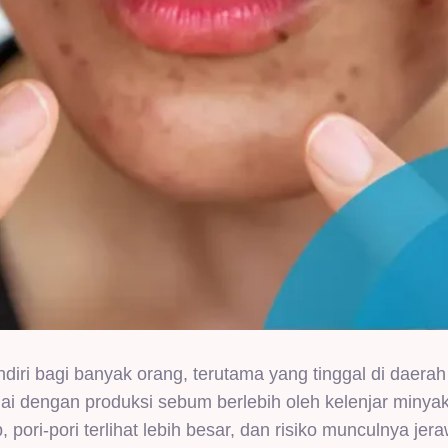
ndiri bagi banyak orang, terutama yang tinggal di daerah 
ai dengan produksi sebum berlebih oleh kelenjar minya
pori-pori terlihat lebih besar, dan risiko munculnya jer