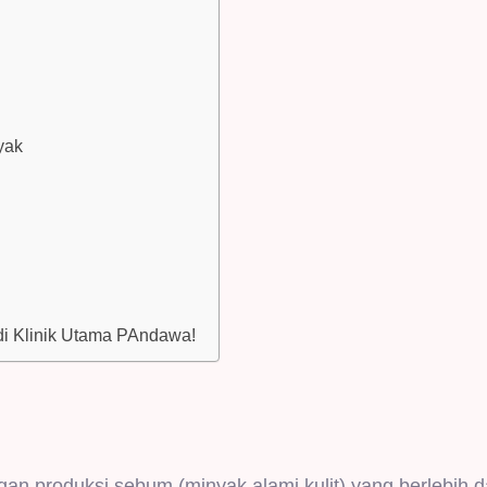
yak
di Klinik Utama PAndawa!
ngan produksi sebum (minyak alami kulit) yang berlebih da