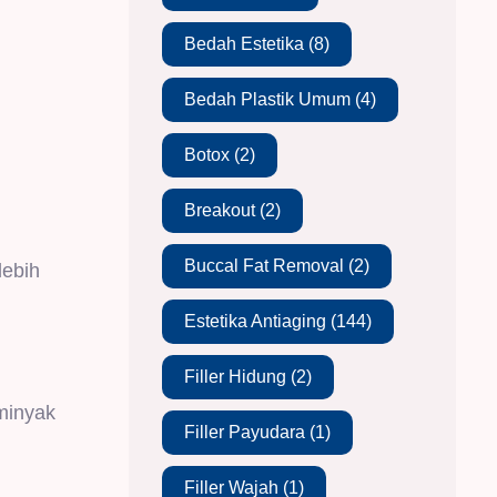
Bedah Estetika
(8)
Bedah Plastik Umum
(4)
Botox
(2)
Breakout
(2)
Buccal Fat Removal
(2)
lebih
Estetika Antiaging
(144)
Filler Hidung
(2)
minyak
Filler Payudara
(1)
Filler Wajah
(1)