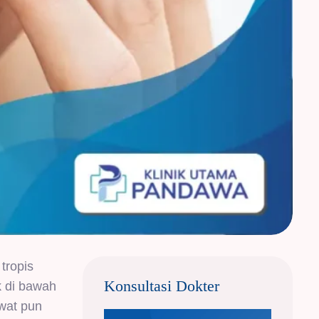
tropis
Konsultasi Dokter
k di bawah
awat pun