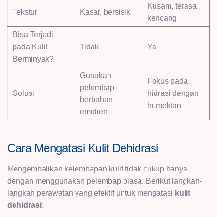
Kusam, terasa
Tekstur
Kasar, bersisik
kencang
Bisa Terjadi
pada Kulit
Tidak
Ya
Berminyak?
Gunakan
Fokus pada
pelembap
Solusi
hidrasi dengan
berbahan
humektan
emolien
Cara Mengatasi Kulit Dehidrasi
Mengembalikan kelembapan kulit tidak cukup hanya
dengan menggunakan pelembap biasa. Berikut langkah-
langkah perawatan yang efektif untuk mengatasi
kulit
dehidrasi
: