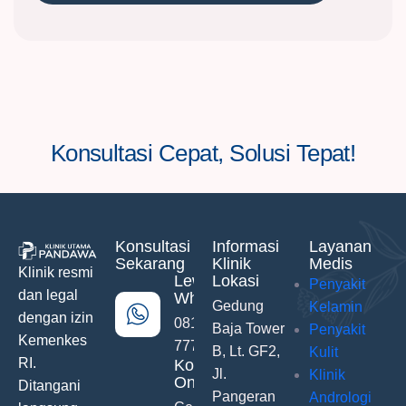
Konsultasi Cepat, Solusi Tepat!
Konsultasi
Informasi
Layanan
Sekarang
Klinik
Medis
Klinik resmi
Lewat
Lokasi
Penyakit
dan legal
WhatsApp
Gedung
Kelamin
dengan izin
0811-742-
Baja Tower
Penyakit
Kemenkes
777
B, Lt. GF2,
Kulit
RI.
Konsultasi
Jl.
Klinik
Online
Ditangani
Pangeran
Andrologi