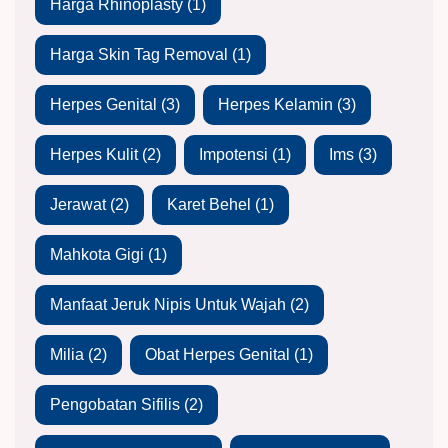
Harga Rhinoplasty
(1)
Harga Skin Tag Removal
(1)
Herpes Genital
(3)
Herpes Kelamin
(3)
Herpes Kulit
(2)
Impotensi
(1)
Ims
(3)
Jerawat
(2)
Karet Behel
(1)
Mahkota Gigi
(1)
Manfaat Jeruk Nipis Untuk Wajah
(2)
Milia
(2)
Obat Herpes Genital
(1)
Pengobatan Sifilis
(2)