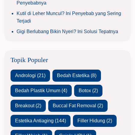
Penyebabnya
Kutil di Leher Muncul? Ini Penyebab yang Sering
Terjadi
Gigi Berlubang Bikin Nyeri? Ini Solusi Tepatnya
Topik Populer
Andrologi
(21)
Bedah Estetika
(8)
Bedah Plastik Umum
(4)
Botox
(2)
Breakout
(2)
Buccal Fat Removal
(2)
Estetika Antiaging
(144)
Filler Hidung
(2)