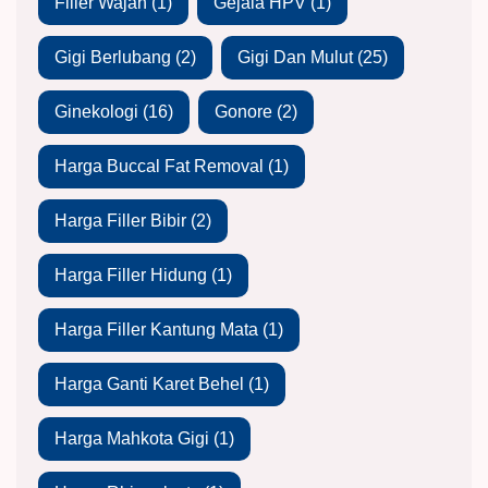
Filler Wajah
(1)
Gejala HPV
(1)
Gigi Berlubang
(2)
Gigi Dan Mulut
(25)
Ginekologi
(16)
Gonore
(2)
Harga Buccal Fat Removal
(1)
Harga Filler Bibir
(2)
Harga Filler Hidung
(1)
Harga Filler Kantung Mata
(1)
Harga Ganti Karet Behel
(1)
Harga Mahkota Gigi
(1)