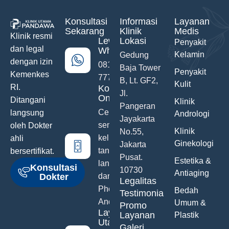
Konsultasi
Informasi
Layanan
Sekarang
Klinik
Medis
Klinik resmi
Lewat
Lokasi
Penyakit
dan legal
WhatsApp
Kelamin
Gedung
dengan izin
0811-742-
Baja Tower
Penyakit
Kemenkes
777
B, Lt. GF2,
Kulit
RI.
Konsultasi
Jl.
Online
Ditangani
Klinik
Pangeran
Ceritakan
langsung
Andrologi
Jayakarta
semua
oleh Dokter
Klinik
No.55,
keluhanmu
ahli
Ginekologi
Jakarta
tanpa malu
bersertifikat.
Pusat.
Estetika &
langsung
Konsultasi
10730
Antiaging
Dokter
dari Hand
Legalitas
Phone
Bedah
Testimonials
Anda
Umum &
Promo
Layanan
Layanan
Plastik
Utama
Galeri