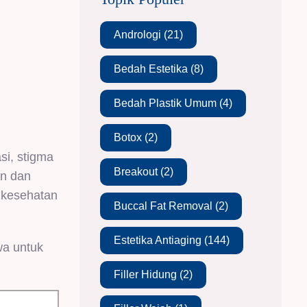
Andrologi
(21)
Bedah Estetika
(8)
Bedah Plastik Umum
(4)
Botox
(2)
si, stigma
Breakout
(2)
an dan
 kesehatan
Buccal Fat Removal
(2)
Estetika Antiaging
(144)
wa untuk
Filler Hidung
(2)