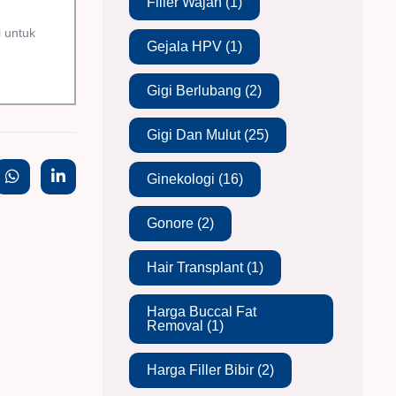
Filler Wajah
(1)
i untuk
Gejala HPV
(1)
Gigi Berlubang
(2)
Gigi Dan Mulut
(25)
Ginekologi
(16)
Gonore
(2)
Hair Transplant
(1)
Harga Buccal Fat
Removal
(1)
Harga Filler Bibir
(2)