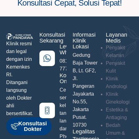
Konsultasi Cepat, Solusi Tepat!
Konsultasi
Informasi
Layanan
Sekarang
Klinik
Medis
Klinik resmi
Lewat
Lokasi
Penyakit
dan legal
WhatsApp
Gedung
Kelamin
dengan izin
0811-742-
Baja Tower
Penyakit
Kemenkes
777
B, Lt. GF2,
Kulit
RI.
Konsultasi
Jl.
Klinik
Online
Ditangani
Pangeran
Andrologi
Ceritakan
langsung
Jayakarta
Klinik
semua
oleh Dokter
No.55,
Ginekologi
keluhanmu
ahli
Jakarta
Estetika &
tanpa malu
bersertifikat.
Pusat.
Antiaging
langsung
Konsultasi
10730
Bedah
Dokter
dari Hand
Legalitas
Umum &
Phone