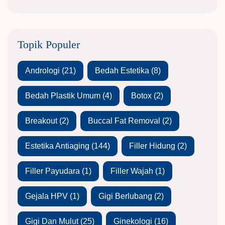
Topik Populer
Andrologi
(21)
Bedah Estetika
(8)
Bedah Plastik Umum
(4)
Botox
(2)
Breakout
(2)
Buccal Fat Removal
(2)
Estetika Antiaging
(144)
Filler Hidung
(2)
Filler Payudara
(1)
Filler Wajah
(1)
Gejala HPV
(1)
Gigi Berlubang
(2)
Gigi Dan Mulut
(25)
Ginekologi
(16)