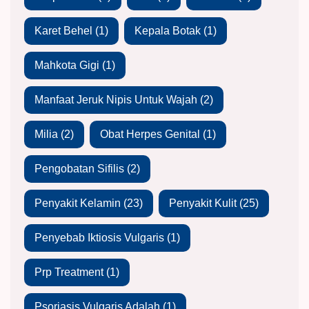
Karet Behel
(1)
Kepala Botak
(1)
Mahkota Gigi
(1)
Manfaat Jeruk Nipis Untuk Wajah
(2)
Milia
(2)
Obat Herpes Genital
(1)
Pengobatan Sifilis
(2)
Penyakit Kelamin
(23)
Penyakit Kulit
(25)
Penyebab Iktiosis Vulgaris
(1)
Prp Treatment
(1)
Psoriasis Vulgaris Adalah
(1)