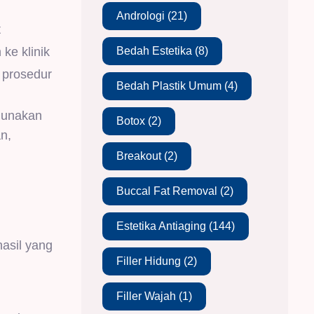
Andrologi
(21)
t
Bedah Estetika
(8)
ke klinik
i prosedur
Bedah Plastik Umum
(4)
ggunakan
Botox
(2)
n,
Breakout
(2)
Buccal Fat Removal
(2)
Estetika Antiaging
(144)
hasil yang
Filler Hidung
(2)
Filler Wajah
(1)