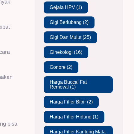
inyak
Gejala HPV
(1)
Gigi Berlubang
(2)
ibat
Gigi Dan Mulut
(25)
cara
Ginekologi
(16)
Gonore
(2)
unakan
Harga Buccal Fat
Removal
(1)
Harga Filler Bibir
(2)
Harga Filler Hidung
(1)
ang bisa
Harga Filler Kantung Mata