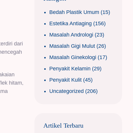
Bedah Plastik Umum
(15)
Estetika Antiaging
(156)
Masalah Andrologi
(23)
rdiri dari
Masalah Gigi Mulut
(26)
 mencegah
Masalah Ginekologi
(17)
Penyakit Kelamin
(29)
akaian
Penyakit Kulit
(45)
flek hitam,
Uncategorized
(206)
lama
Artikel Terbaru