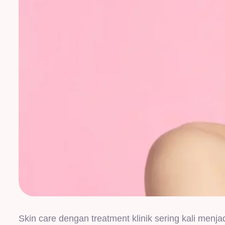
Skin care dengan treatment klinik sering kali menja