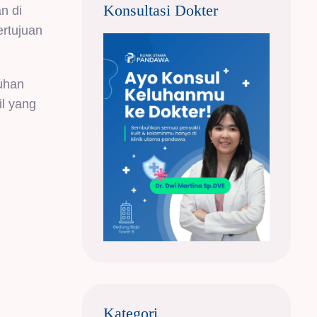
Konsultasi Dokter
n di
rtujuan
uhan
il yang
Kategori